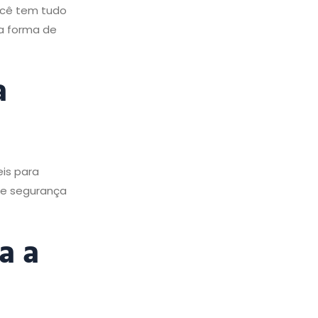
ocê tem tudo
va forma de
a
eis para
 e segurança
a a