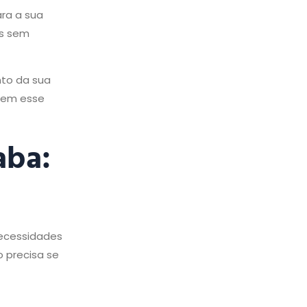
ara a sua
ás sem
nto da sua
 sem esse
aba:
necessidades
o precisa se