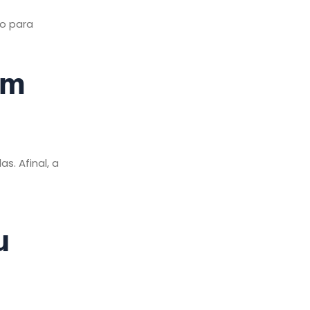
o para
im
s. Afinal, a
u