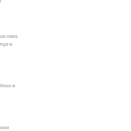
r
ua casa.
ança e
tivos e
ossa