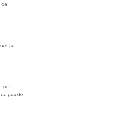
o de
imento
o pelo
o de gás de