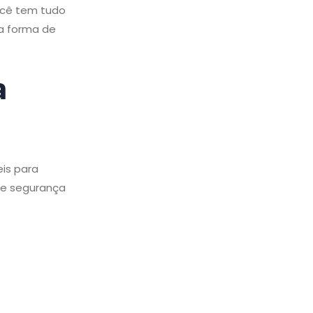
ocê tem tudo
va forma de
a
eis para
 e segurança