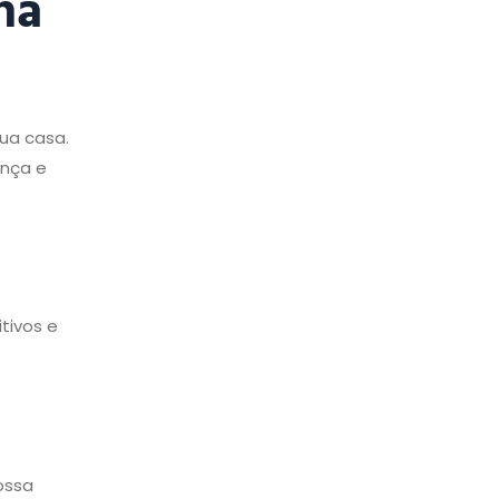
ha
ua casa.
ança e
tivos e
ossa