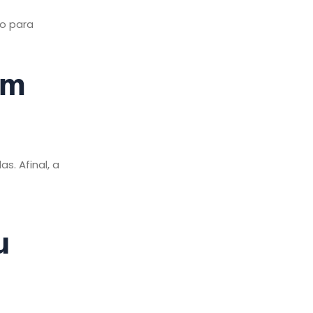
o para
im
s. Afinal, a
u