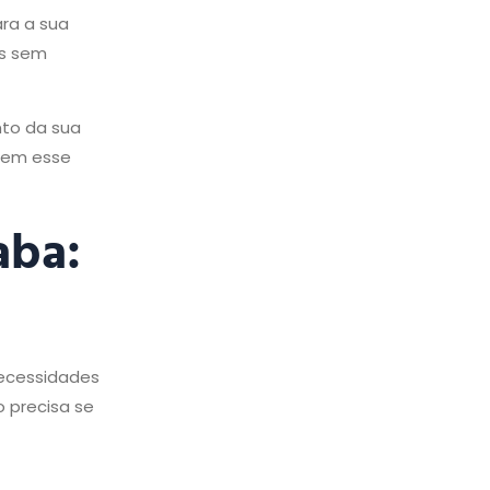
ara a sua
ás sem
nto da sua
 sem esse
aba:
necessidades
o precisa se